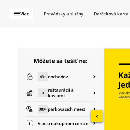
Viac
Prevádzky a služby
Darčeková karta
Úvodná stránka
O nás
Nákupné centrum STOP 
Pozastavit 
Akcie a novinky
Môžete sa tešiť na:
Reštaurácie
Parkovanie
obchodov
43+
Kontakty
reštaurácií a
9
kaviarní
parkovacích miest
380+
Viac o nákupnom centre