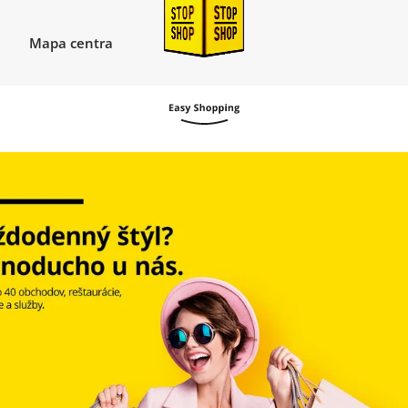
Mapa centra
SHOP Liptovský Mikuláš
automatické posouvání