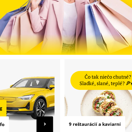
y
Čo tak niečo chutné?
Sladké, slané, teplé? 🍕
g
9 reštaurácií a kaviarní
nfo