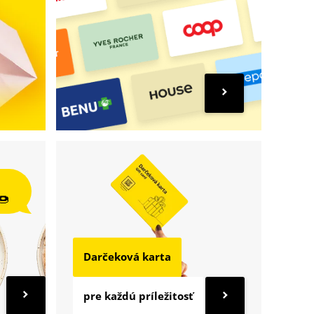
🍩
Darčeková karta
pre každú príležitosť