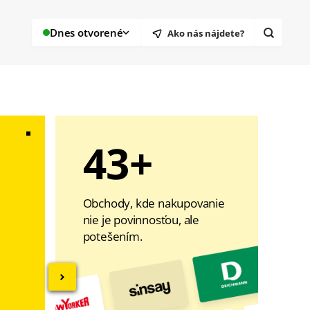
Dnes otvorené
Ako nás nájdete?
Vyhledáv
43+
Obchody, kde nakupovanie
nie je povinnosťou, ale
potešením.