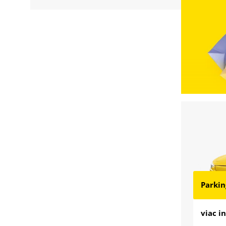
Nabídk
Parkin
viac i